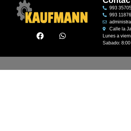
Contac
993 3570
993 1187
administr
Calle la J
Lunes a vier
Sabado: 8:00