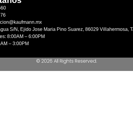
tanos
560
676
acion@kaufmann.mx
agua S/N, Ejido Jose Maria Pino Suarez, 86029 Villahermosa, T
nes: 8:00AM – 6:00PM
 AM – 3:00PM
© 2026 All Rights Reserved.