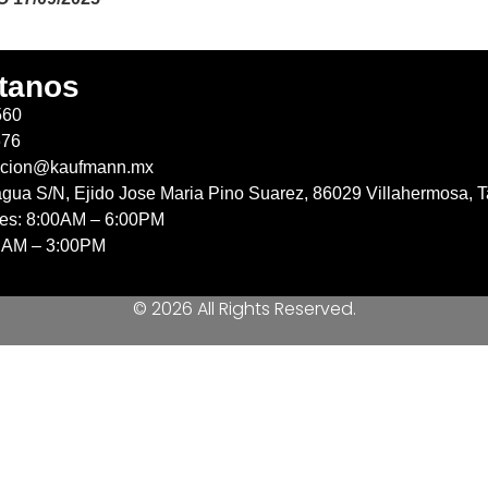
tanos
560
676
acion@kaufmann.mx
agua S/N, Ejido Jose Maria Pino Suarez, 86029 Villahermosa, T
nes: 8:00AM – 6:00PM
 AM – 3:00PM
© 2026 All Rights Reserved.