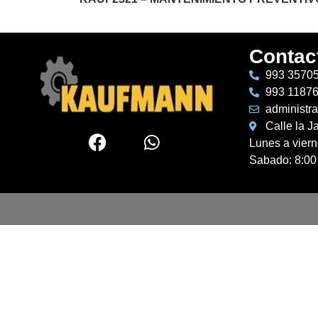
Contac
993 3570
993 1187
administr
Calle la J
Lunes a vier
Sabado: 8:00