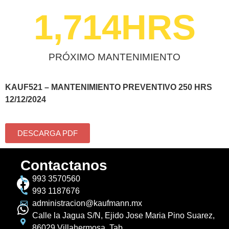
1,714
HRS
PRÓXIMO MANTENIMIENTO
KAUF521 – MANTENIMIENTO PREVENTIVO 250 HRS
12/12/2024
DESCARGA PDF
Contactanos
993 3570560
993 1187676
administracion@kaufmann.mx
Calle la Jagua S/N, Ejido Jose Maria Pino Suarez,
86029 Villahermosa, Tab.