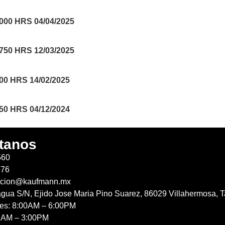
0 HRS 04/04/2025
0 HRS 12/03/2025
 HRS 14/02/2025
 HRS 04/12/2024
tanos
560
676
acion@kaufmann.mx
agua S/N, Ejido Jose Maria Pino Suarez, 86029 Villahermosa, T
nes: 8:00AM – 6:00PM
 AM – 3:00PM