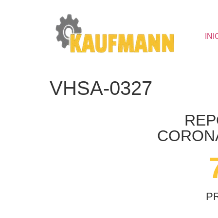
INI
VHSA-0327
REP
CORONA
P