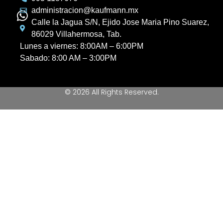
administracion@kaufmann.mx
Calle la Jagua S/N, Ejido Jose Maria Pino Suarez,
86029 Villahermosa, Tab.
Lunes a viernes: 8:00AM – 6:00PM
Sabado: 8:00 AM – 3:00PM
© 2026 All Rights Reserved.