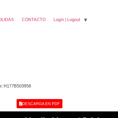
OLIDAS
CONTACTO
Login | Logout
ie: H177B503958
DESCARGA EN PDF