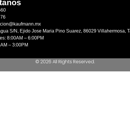
tanos
560
676
acion@kaufmann.mx
agua S/N, Ejido Jose Maria Pino Suarez, 86029 Villahermosa, T
nes: 8:00AM – 6:00PM
 AM – 3:00PM
© 2026 All Rights Reserved.