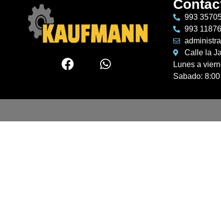
Contac
993 3570
993 1187
administr
Calle la J
Lunes a vier
Sabado: 8:00