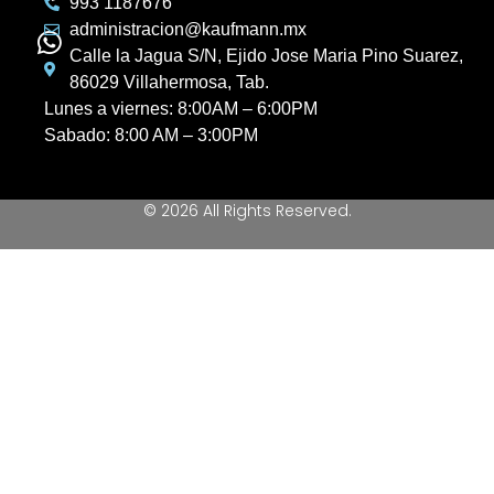
993 1187676
administracion@kaufmann.mx
Calle la Jagua S/N, Ejido Jose Maria Pino Suarez,
86029 Villahermosa, Tab.
Lunes a viernes: 8:00AM – 6:00PM
Sabado: 8:00 AM – 3:00PM
© 2026 All Rights Reserved.