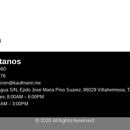
1
tanos
560
676
acion@kaufmann.mx
agua S/N, Ejido Jose Maria Pino Suarez, 86029 Villahermosa, T
nes: 8:00AM – 6:00PM
 AM – 3:00PM
© 2026 All Rights Reserved.