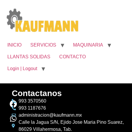
INICIO
SERVICIOS
MAQUINARIA
LLANTAS SOLIDAS
CONTACTO
Login | Logout
Contactanos
993 3570560
993 1187676
administracion@kaufmann.mx
Calle la Jagua S/N, Ejido Jose Maria Pino Suarez,
86029 Villahermosa, Tab.